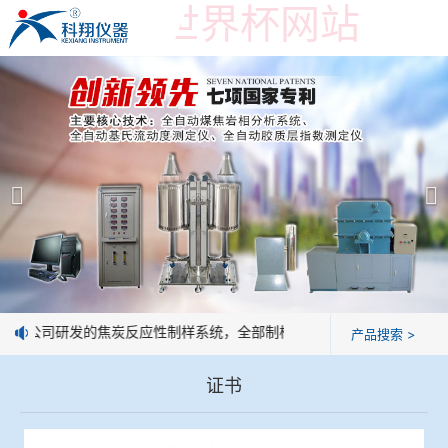
在线购买世界杯网站
在线购买世界杯网站
产品展示
＞
公司简介
焦炭高温性能检测系统
在线购买世界杯网站
焦化行业检测及优化配煤设备
企业业绩
球团矿/烧结矿/块矿高温冶金性能检测系统
技术交流
：我公司研发的焦炭反应性制样系统，全部制样过程机械化操作，没有人
产品搜索 >
烧结/球团优化配矿研究设备
视频观赏
证书
高炉配吹煤检测设备
标准下载