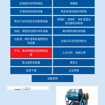
在线购买世界杯网站
铁精粉
冶金渣、保护渣等高温物性检测设备
企业荣誉
生球检验及焙烧设备
焦炭高温性能检测系统
冶金石灰活性度测定仪
球团矿、烧结矿、块矿高温冶
在线购买世界杯网站
焦化行业检测及优化配煤设备
金性能检测系统
矿石、焦炭物理检测及制样设备
烧结、球团优化配矿研究设备
高炉配吹煤检测设备
冶金渣、保护渣等高温物性检
冶金石灰活性度测定仪
测设备
工业分析、测硫仪等
矿石、焦炭物理检测及制样设
工业分析、测硫仪等
备
氢冶金检测设备
膨润土
标准下载
企业荣誉
设备视频