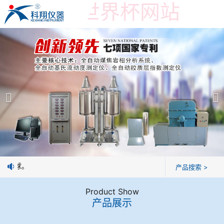
在线购买世界杯网站
在线购买世界杯网站
产品展示
＞
公司简介
焦炭高温性能检测系统
在线购买世界杯网站
焦化行业检测及优化配煤设备
企业业绩
球团矿/烧结矿/块矿高温冶金性能检测系统
技术交流
制焦球。
产品搜索 >
烧结/球团优化配矿研究设备
视频观赏
Product Show
产品展示
高炉配吹煤检测设备
标准下载