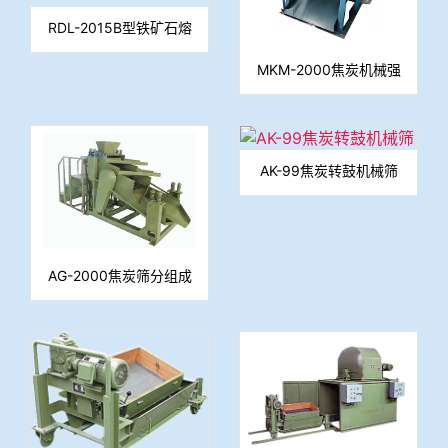
RDL-2015B型铁矿石熔
滴性能试验装置 （含
MKM-2000焦炭机械强
CO发生炉）
度测定转鼓
AK-99焦炭转鼓机械筛
AG-2000焦炭筛分组成
机械筛