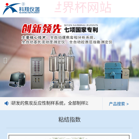
在线购买世界杯网站
在线购买世界杯网站
产品展示
＞
公司简介
焦炭高温性能检测系统
在线购买世界杯网站
焦化行业检测及优化配煤设备
企业业绩
球团矿/烧结矿/块矿高温冶金性能检测系统
技术交流
我公司研发的焦炭反应性制样系统，全部制样过程机械化操作，没有人为
产品搜索 >
烧结/球团优化配矿研究设备
视频观赏
粘结指数
高炉配吹煤检测设备
标准下载