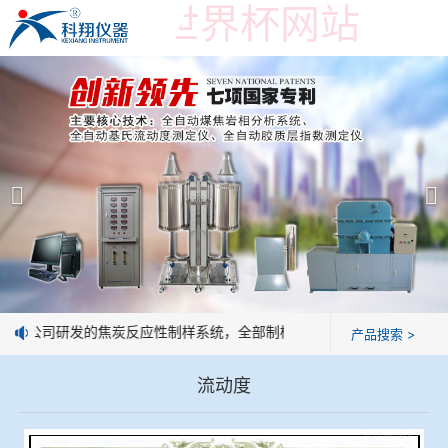
在线购买世界杯网站
在线购买世界杯网站
产品展示
＞
公司简介
焦炭高温性能检测系统
在线购买世界杯网站
焦化行业检测及优化配煤设备
企业业绩
球团矿/烧结矿/块矿高温冶金性能检测系统
技术交流
：我公司研发的焦炭反应性制样系统，全部制样过程机械化操作，没有人
产品搜索 >
烧结/球团优化配矿研究设备
视频观赏
流动度
高炉配吹煤检测设备
标准下载