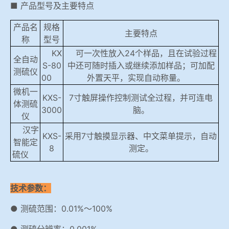
■ 产品型号及主要特点
产品名
规格
主要特点
称
型号
KX
可一次性放入24个样品，且在试验过程
全自动
S-80
中还可随时插入或继续添加样品；可加配
测硫仪
00
外置天平，实现自动称量。
微机一
KXS-
7寸触屏操作控制测试全过程，并可连电
体测硫
3000
脑。
仪
汉字
KXS-
采用7寸触摸显示器、中文菜单提示，自动
智能定
8
测定。
硫仪
技术参数：
● 测硫范围：0.01%～100%