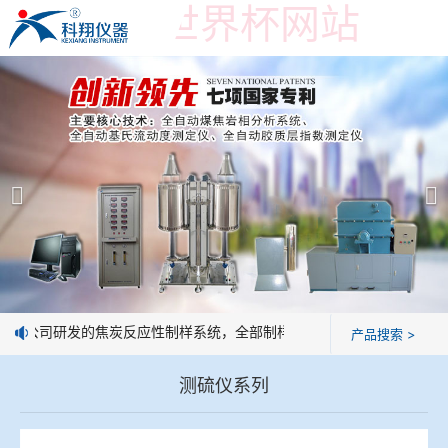
在线购买世界杯网站
在线购买世界杯网站
产品展示
＞
公司简介
焦炭高温性能检测系统
在线购买世界杯网站
焦化行业检测及优化配煤设备
企业业绩
球团矿/烧结矿/块矿高温冶金性能检测系统
技术交流
：我公司研发的焦炭反应性制样系统，全部制样过程机械化操作，没有人
产品搜索 >
烧结/球团优化配矿研究设备
视频观赏
测硫仪系列
高炉配吹煤检测设备
标准下载