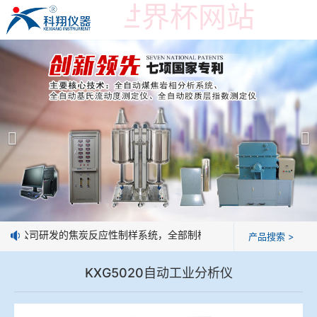
在线购买世界杯网站
在线购买世界杯网站
产品展示
＞
公司简介
焦炭高温性能检测系统
在线购买世界杯网站
焦化行业检测及优化配煤设备
企业业绩
球团矿/烧结矿/块矿高温冶金性能检测系统
技术交流
：我公司研发的焦炭反应性制样系统，全部制样过程机械化操作，没有人
产品搜索 >
烧结/球团优化配矿研究设备
视频观赏
KXG5020自动工业分析仪
高炉配吹煤检测设备
标准下载