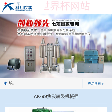
在线购买世界杯网站
在线购买世界杯网站
产品展示
＞
公司简介
焦炭高温性能检测系统
在线购买世界杯网站
焦化行业检测及优化配煤设备
企业业绩
球团矿/烧结矿/块矿高温冶金性能检测系统
技术交流
工制焦球。
产品搜索 >
烧结/球团优化配矿研究设备
视频观赏
AK-99焦炭转鼓机械筛
高炉配吹煤检测设备
标准下载