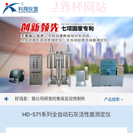
在线购买世界杯网站
在线购买世界杯网站
产品展示
＞
公司简介
焦炭高温性能检测系统
在线购买世界杯网站
焦化行业检测及优化配煤设备
企业业绩
球团矿/烧结矿/块矿高温冶金性能检测系统
技术交流
好消息：我公司研发的焦炭反应性制样系统，全部制样过程机械
产品搜索 >
烧结/球团优化配矿研究设备
视频观赏
HD-571系列全自动石灰活性度测定仪
高炉配吹煤检测设备
标准下载