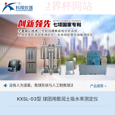
在线购买世界杯网站
在线购买世界杯网站
产品展示
＞
公司简介
焦炭高温性能检测系统
在线购买世界杯网站
焦化行业检测及优化配煤设备
企业业绩
球团矿/烧结矿/块矿高温冶金性能检测系统
技术交流
操作，没有人为误差，焦球形状与人工制焦球法一致或优于人工制焦球。
产品搜索 >
烧结/球团优化配矿研究设备
视频观赏
KXSL-03型 球团用膨润土吸水率测定仪
高炉配吹煤检测设备
标准下载